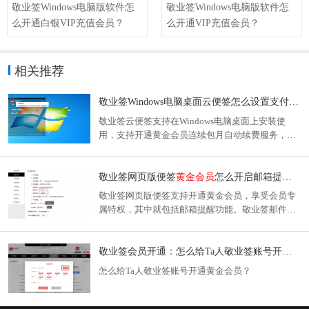
敬业签Windows电脑版软件怎
敬业签Windows电脑版软件怎
么开通白银VIP充值会员？
么开通VIP充值会员？
相关推荐
敬业签Windows电脑桌面云便签怎么设置支付宝自动续费
敬业签云便签支持在Windows电脑桌面上安装使
用，支持开通黄金会员连续包月自动续费服务，享
受扩展单条个人便签字数等黄金会员收费增值服
务。那么敬业签Windows电脑桌面云便签怎么设置
支付宝自动续费黄金会员呢？
敬业签网页版便签
黄金会员
怎么开启邮箱提醒个人便签待办事项？
敬业签网页版便签支持开通黄金会员，享受会员专
属特权，其中就包括邮箱提醒功能。敬业签邮件提
醒可以通过将提醒事项发送到指定邮箱，来通知用
户及时处理待办提醒事项任务。那么敬业签网页版
便签黄金会员怎么开启邮件提醒个人便签待办事
敬业签会员开通：怎么给Ta人敬业签账号开通
黄
项？
怎么给Ta人敬业签账号开通黄金会员？