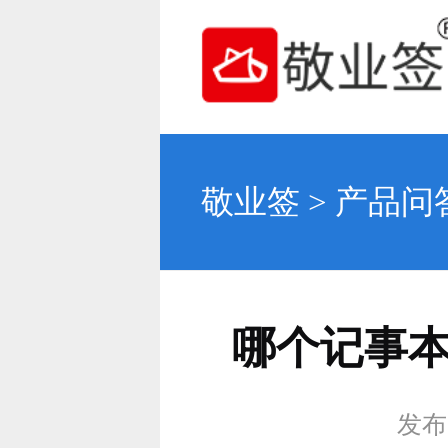
敬业签
>
产品问
哪个记事
发布时