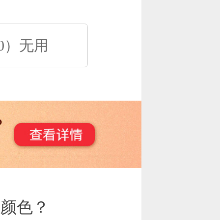
0）无用
和颜色？