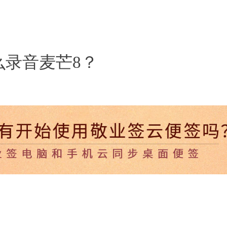
么录音麦芒8？