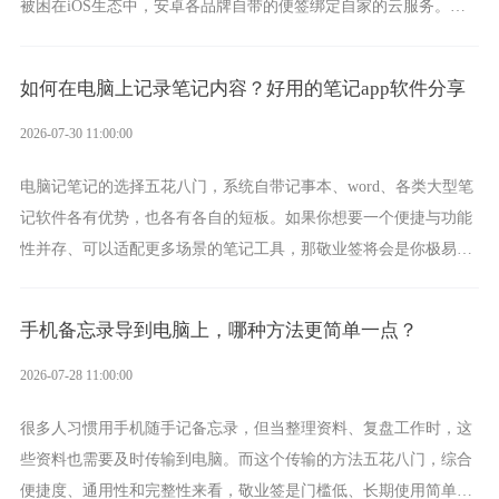
被困在iOS生态中，安卓各品牌自带的便签绑定自家的云服务。而
一款真正能覆盖全手机平台、实现稳定同步的云便签并不多，敬业
签就是其中成熟的那款。
如何在电脑上记录笔记内容？好用的笔记app软件分享
2026-07-30 11:00:00
电脑记笔记的选择五花八门，系统自带记事本、word、各类大型笔
记软件各有优势，也各有各自的短板。如果你想要一个便捷与功能
性并存、可以适配更多场景的笔记工具，那敬业签将会是你极易上
手的好帮手。
手机备忘录导到电脑上，哪种方法更简单一点？
2026-07-28 11:00:00
很多人习惯用手机随手记备忘录，但当整理资料、复盘工作时，这
些资料也需要及时传输到电脑。而这个传输的方法五花八门，综合
便捷度、通用性和完整性来看，敬业签是门槛低、长期使用简单的