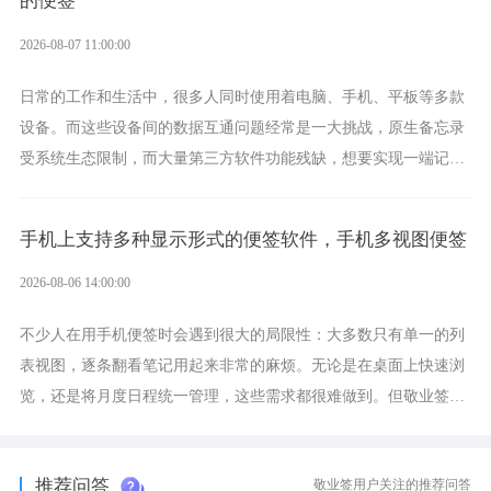
的便签
2026-08-07 11:00:00
日常的工作和生活中，很多人同时使用着电脑、手机、平板等多款
设备。而这些设备间的数据互通问题经常是一大挑战，原生备忘录
受系统生态限制，而大量第三方软件功能残缺，想要实现一端记
录、多端同步接收的效果，敬业签是值得选择的成熟稳定的跨平台
提醒便签。
手机上支持多种显示形式的便签软件，手机多视图便签
2026-08-06 14:00:00
不少人在用手机便签时会遇到很大的局限性：大多数只有单一的列
表视图，逐条翻看笔记用起来非常的麻烦。无论是在桌面上快速浏
览，还是将月度日程统一管理，这些需求都很难做到。但敬业签作
为多视图切换的手机便签，拥有丰富的展示形式，足以为你满足多
样化的使用习惯。
推荐问答
敬业签用户关注的推荐问答