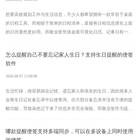
想要高效规划工作与生活信息，不少人都希望拥有一款常驻于桌面
的日程工具。而相较于简单的日程清单，直接将日程信息摆在上面
的日历显然更好用。而敬业签凭借桌面可视化日历、记事日程一体
化、完善提醒等强大功能，成为综合体验更出众的电脑日程日历工
具。
怎么提醒自己不要忘记家人生日？支持生日提醒的便签
软件
2026-08-07 13:00:00
生活忙碌，很容易就会记错、遗忘家人和亲友的生日，因此很多人
会将生日记在备忘录中以便查询。但大部分备忘录并没有方便的提
醒功能，导致虽然记下来了但也并非完全保险。而敬业签作为提醒
功能强劲的手机提醒软件，将是一款适合分时的生日提醒工具。
哪款提醒便签支持多端同步，可以在多设备上同时使用