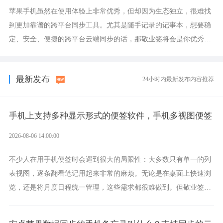
苹果手机虽然在使用体验上非常优秀，但却因为生态独立，很难找
到更加靠谱的跨平台同步工具。尤其是随手记录的记事本，想要稳
定、安全、便捷的跨平台云端同步的话，那敬业签将会是你优秀的
选择，它就是果粉公认好用的跨设备云笔记软件。
最新发布
24小时内最新发布内容推荐
手机上支持多种显示形式的便签软件，手机多视图便签
2026-08-06 14:00:00
不少人在用手机便签时会遇到很大的局限性：大多数只有单一的列
表视图，逐条翻看笔记用起来非常的麻烦。无论是在桌面上快速浏
览，还是将月度日程统一管理，这些需求都很难做到。但敬业签作
为多视图切换的手机便签，拥有丰富的展示形式，足以为你满足多
样化的使用习惯。