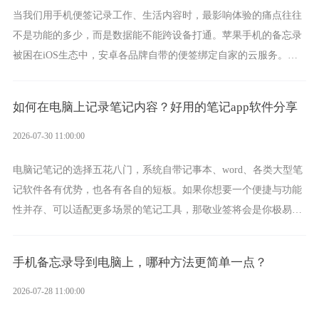
当我们用手机便签记录工作、生活内容时，最影响体验的痛点往往
不是功能的多少，而是数据能不能跨设备打通。苹果手机的备忘录
被困在iOS生态中，安卓各品牌自带的便签绑定自家的云服务。而
一款真正能覆盖全手机平台、实现稳定同步的云便签并不多，敬业
签就是其中成熟的那款。
如何在电脑上记录笔记内容？好用的笔记app软件分享
2026-07-30 11:00:00
电脑记笔记的选择五花八门，系统自带记事本、word、各类大型笔
记软件各有优势，也各有各自的短板。如果你想要一个便捷与功能
性并存、可以适配更多场景的笔记工具，那敬业签将会是你极易上
手的好帮手。
手机备忘录导到电脑上，哪种方法更简单一点？
2026-07-28 11:00:00