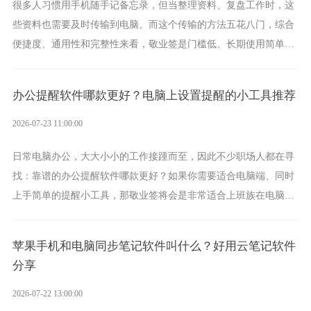
很多人习惯用手机随手记备忘录，但当整理资料、复盘工作时，这
些资料也需要及时传输到电脑。而这个传输的方法五花八门，综合
便捷度、通用性和完整性来看，敬业签是门槛低、长期使用简单的
方案，它将大幅度为你减少操作成本，让传输变得更加简单直观。
办公提醒软件哪款更好？电脑上设置提醒的小工具推荐
2026-07-23 11:00:00
日常电脑办公，大大小小的工作接踵而至，因此不少职场人都在寻
找：靠谱的办公提醒软件哪款更好？如果你需要适合电脑端、同时
上手简单的提醒小工具，那敬业签将会是非常适合上班族在电脑上
设置各类提醒的实用软件。
苹果手机和电脑同步笔记软件叫什么？好用云笔记软件
分享
2026-07-22 13:00:00