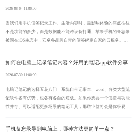
2026-08-04 11:00:00
当我们用手机便签记录工作、生活内容时，最影响体验的痛点往往
不是功能的多少，而是数据能不能跨设备打通。苹果手机的备忘录
被困在iOS生态中，安卓各品牌自带的便签绑定自家的云服务。而
一款真正能覆盖全手机平台、实现稳定同步的云便签并不多，敬业
签就是其中成熟的那款。
如何在电脑上记录笔记内容？好用的笔记app软件分享
2026-07-30 11:00:00
电脑记笔记的选择五花八门，系统自带记事本、word、各类大型笔
记软件各有优势，也各有各自的短板。如果你想要一个便捷与功能
性并存、可以适配更多场景的笔记工具，那敬业签将会是你极易上
手的好帮手。
手机备忘录导到电脑上，哪种方法更简单一点？