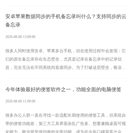
为多视图切换的手机便签，拥有丰富的展示形式，足以为你满足多
样化的使用习惯。
安卓苹果数据同步的手机备忘录叫什么？支持同步的云
备忘录
2026-08-06 13:00:00
很多人同时使用安卓、苹果多台手机，但在使用过程中会发现：它
们的原生备忘录存在生态壁垒，尤其是记录在备忘录中的记录信
息，完全无法在不同系统间直接同步。为了打破这层壁垒，敬业签
应运而生，它实现了双向云同步的操作体验，正是适配这类需求的
云备忘工具。
今年体验最好的便签软件之一，功能全面的电脑便签
2026-08-06 11:00:00
很多办公人群一直在寻找一款适配长期使用的便签工具，但系统自
带的便签功能差，第三方工具界面杂乱广告多。想要兼顾桌面可视
化能力，敬业签凭借均衡的全面功能，成为在今年口碑异常出众的