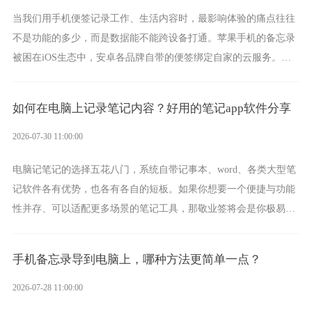
当我们用手机便签记录工作、生活内容时，最影响体验的痛点往往
不是功能的多少，而是数据能不能跨设备打通。苹果手机的备忘录
被困在iOS生态中，安卓各品牌自带的便签绑定自家的云服务。而
一款真正能覆盖全手机平台、实现稳定同步的云便签并不多，敬业
签就是其中成熟的那款。
如何在电脑上记录笔记内容？好用的笔记app软件分享
2026-07-30 11:00:00
电脑记笔记的选择五花八门，系统自带记事本、word、各类大型笔
记软件各有优势，也各有各自的短板。如果你想要一个便捷与功能
性并存、可以适配更多场景的笔记工具，那敬业签将会是你极易上
手的好帮手。
手机备忘录导到电脑上，哪种方法更简单一点？
2026-07-28 11:00:00