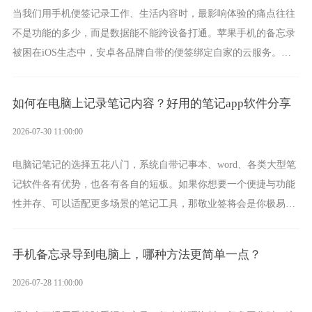
当我们用手机便签记录工作、生活内容时，最影响体验的痛点往往
不是功能的多少，而是数据能不能跨设备打通。苹果手机的备忘录
被困在iOS生态中，安卓各品牌自带的便签绑定自家的云服务。而
一款真正能覆盖全手机平台、实现稳定同步的云便签并不多，敬业
签就是其中成熟的那款。
如何在电脑上记录笔记内容？好用的笔记app软件分享
2026-07-30 11:00:00
电脑记笔记的选择五花八门，系统自带记事本、word、各类大型笔
记软件各有优势，也各有各自的短板。如果你想要一个便捷与功能
性并存、可以适配更多场景的笔记工具，那敬业签将会是你极易上
手的好帮手。
手机备忘录导到电脑上，哪种方法更简单一点？
2026-07-28 11:00:00