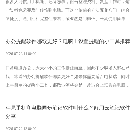
很多人习惯用手机随手记备忘录，但当整理资料、复盘工作时，这
些资料也需要及时传输到电脑。而这个传输的方法五花八门，综合
便捷度、通用性和完整性来看，敬业签是门槛低、长期使用简单的
方案，它将大幅度为你减少操作成本，让传输变得更加简单直观。
办公提醒软件哪款更好？电脑上设置提醒的小工具推荐
2026-07-23 11:00:00
日常电脑办公，大大小小的工作接踵而至，因此不少职场人都在寻
找：靠谱的办公提醒软件哪款更好？如果你需要适合电脑端、同时
上手简单的提醒小工具，那敬业签将会是非常适合上班族在电脑上
设置各类提醒的实用软件。
苹果手机和电脑同步笔记软件叫什么？好用云笔记软件
分享
2026-07-22 13:00:00