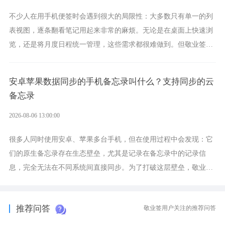
不少人在用手机便签时会遇到很大的局限性：大多数只有单一的列
表视图，逐条翻看笔记用起来非常的麻烦。无论是在桌面上快速浏
览，还是将月度日程统一管理，这些需求都很难做到。但敬业签作
为多视图切换的手机便签，拥有丰富的展示形式，足以为你满足多
样化的使用习惯。
安卓苹果数据同步的手机备忘录叫什么？支持同步的云
备忘录
2026-08-06 13:00:00
很多人同时使用安卓、苹果多台手机，但在使用过程中会发现：它
们的原生备忘录存在生态壁垒，尤其是记录在备忘录中的记录信
息，完全无法在不同系统间直接同步。为了打破这层壁垒，敬业签
应运而生，它实现了双向云同步的操作体验，正是适配这类需求的
云备忘工具。
推荐问答
敬业签用户关注的推荐问答