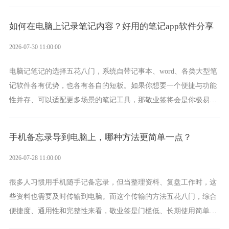
一款真正能覆盖全手机平台、实现稳定同步的云便签并不多，敬业
签就是其中成熟的那款。
如何在电脑上记录笔记内容？好用的笔记app软件分享
2026-07-30 11:00:00
电脑记笔记的选择五花八门，系统自带记事本、word、各类大型笔
记软件各有优势，也各有各自的短板。如果你想要一个便捷与功能
性并存、可以适配更多场景的笔记工具，那敬业签将会是你极易上
手的好帮手。
手机备忘录导到电脑上，哪种方法更简单一点？
2026-07-28 11:00:00
很多人习惯用手机随手记备忘录，但当整理资料、复盘工作时，这
些资料也需要及时传输到电脑。而这个传输的方法五花八门，综合
便捷度、通用性和完整性来看，敬业签是门槛低、长期使用简单的
方案，它将大幅度为你减少操作成本，让传输变得更加简单直观。