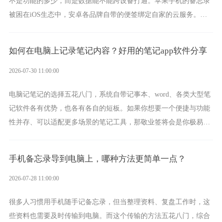
不是功能的多少，而是数据能不能跨设备打通。苹果手机的备忘录
被困在iOS生态中，安卓各品牌自带的便签绑定自家的云服务。而
一款真正能覆盖全手机平台、实现稳定同步的云便签并不多，敬业
签就是其中成熟的那款。
如何在电脑上记录笔记内容？好用的笔记app软件分享
2026-07-30 11:00:00
电脑记笔记的选择五花八门，系统自带记事本、word、各类大型笔
记软件各有优势，也各有各自的短板。如果你想要一个便捷与功能
性并存、可以适配更多场景的笔记工具，那敬业签将会是你极易上
手的好帮手。
手机备忘录导到电脑上，哪种方法更简单一点？
2026-07-28 11:00:00
很多人习惯用手机随手记备忘录，但当整理资料、复盘工作时，这
些资料也需要及时传输到电脑。而这个传输的方法五花八门，综合