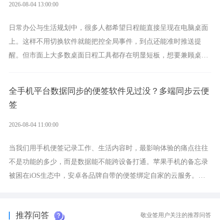
2026-08-04 13:00:00
日常办公与生活规划中，很多人都希望日程能直接呈现在电脑桌面
上。这样不用切换软件就能把控全局事件，到点还能准时推送提
醒。但市面上大多数桌面日程工具都存在明显短板，想要兼顾桌面
可视化与完整的即时能力，敬业签将会是一个优质的选择。
全手机平台数据同步的便签软件见过没？多端同步云便
签
2026-08-04 11:00:00
当我们用手机便签记录工作、生活内容时，最影响体验的痛点往往
不是功能的多少，而是数据能不能跨设备打通。苹果手机的备忘录
被困在iOS生态中，安卓各品牌自带的便签绑定自家的云服务。而
一款真正能覆盖全手机平台、实现稳定同步的云便签并不多，敬业
签就是其中成熟的那款。
推荐问答
敬业签用户关注的推荐问答