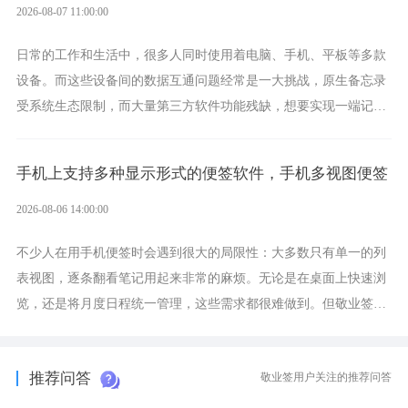
2026-08-07 11:00:00
日常的工作和生活中，很多人同时使用着电脑、手机、平板等多款
设备。而这些设备间的数据互通问题经常是一大挑战，原生备忘录
受系统生态限制，而大量第三方软件功能残缺，想要实现一端记
录、多端同步接收的效果，敬业签是值得选择的成熟稳定的跨平台
提醒便签。
手机上支持多种显示形式的便签软件，手机多视图便签
2026-08-06 14:00:00
不少人在用手机便签时会遇到很大的局限性：大多数只有单一的列
表视图，逐条翻看笔记用起来非常的麻烦。无论是在桌面上快速浏
览，还是将月度日程统一管理，这些需求都很难做到。但敬业签作
为多视图切换的手机便签，拥有丰富的展示形式，足以为你满足多
样化的使用习惯。
推荐问答
敬业签用户关注的推荐问答