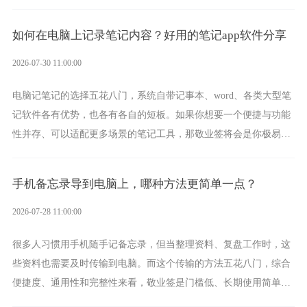
一款真正能覆盖全手机平台、实现稳定同步的云便签并不多，敬业
签就是其中成熟的那款。
如何在电脑上记录笔记内容？好用的笔记app软件分享
2026-07-30 11:00:00
电脑记笔记的选择五花八门，系统自带记事本、word、各类大型笔
记软件各有优势，也各有各自的短板。如果你想要一个便捷与功能
性并存、可以适配更多场景的笔记工具，那敬业签将会是你极易上
手的好帮手。
手机备忘录导到电脑上，哪种方法更简单一点？
2026-07-28 11:00:00
很多人习惯用手机随手记备忘录，但当整理资料、复盘工作时，这
些资料也需要及时传输到电脑。而这个传输的方法五花八门，综合
便捷度、通用性和完整性来看，敬业签是门槛低、长期使用简单的
方案，它将大幅度为你减少操作成本，让传输变得更加简单直观。