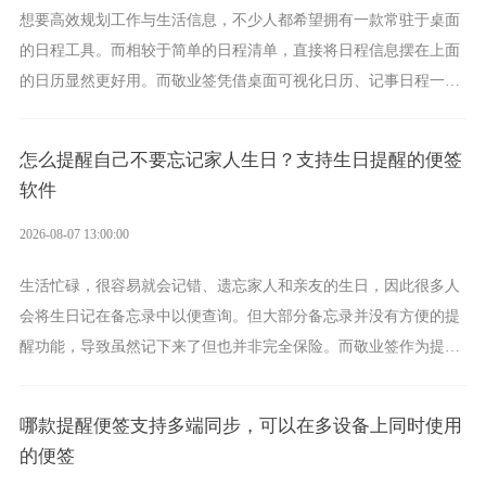
想要高效规划工作与生活信息，不少人都希望拥有一款常驻于桌面
的日程工具。而相较于简单的日程清单，直接将日程信息摆在上面
的日历显然更好用。而敬业签凭借桌面可视化日历、记事日程一体
化、完善提醒等强大功能，成为综合体验更出众的电脑日程日历工
具。
怎么提醒自己不要忘记家人生日？支持生日提醒的便签
软件
2026-08-07 13:00:00
生活忙碌，很容易就会记错、遗忘家人和亲友的生日，因此很多人
会将生日记在备忘录中以便查询。但大部分备忘录并没有方便的提
醒功能，导致虽然记下来了但也并非完全保险。而敬业签作为提醒
功能强劲的手机提醒软件，将是一款适合分时的生日提醒工具。
哪款提醒便签支持多端同步，可以在多设备上同时使用
的便签