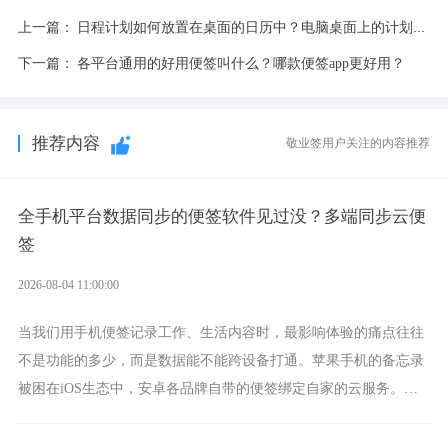
上一篇：
日程计划如何放置在桌面的日历中？电脑桌面上的计划提醒日历
下一篇：
各平台通用的好用便签叫什么？哪款便签app更好用？
推荐内容
敬业签用户关注的内容推荐
全手机平台数据同步的便签软件见过没？多端同步云便
签
2026-08-04 11:00:00
当我们用手机便签记录工作、生活内容时，最影响体验的痛点往往
不是功能的多少，而是数据能不能跨设备打通。苹果手机的备忘录
被困在iOS生态中，安卓各品牌自带的便签绑定自家的云服务。而
一款真正能覆盖全手机平台、实现稳定同步的云便签并不多，敬业
签就是其中成熟的那款。