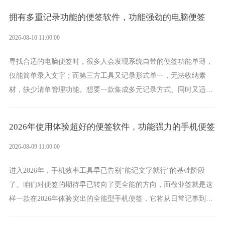
拥有多重记录功能的便签软件，功能强劲的电脑便签
2026-08-10 11:00:00
寻找合适的电脑便签时，很多人会发现系统自带的便签功能单薄，
仅能简单录入文字；而第三方工具又记录形式单一，无法收纳素
材，缺少清单管理功能。想要一款集成多元记录方式、同时又适配
电脑办公场景的工具，敬业签便是其中之一，它将凭借丰富的能
力，成为实力突出的电脑便签。
2026年使用体验超好的便签软件，功能强力的手机便签
2026-08-09 11:00:00
进入2026年，手机效率工具早已告别“能记文字就行”的基础阶段
了。咱们对便签的期待早已转向了更全能的方向，而敬业签就是这
样一款在2026年体验突出的全能型手机便签，它将从日常记事到时
间管理，从素材收纳到智能创作，都能轻松覆盖到位。