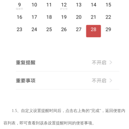
1.5、自定义设置提醒时间后，点击右上角的“完成”，返回便签内
容列表，即可查看到该条设置提醒时间的便签事项。