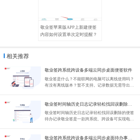
敬业签苹果版APP上新建便签
内容如何设置单次定时提醒？
相关推荐
敬业签跨系统跨设备多端云同步桌面便签软件
敬业签是什么？不能联网的电脑可以离线使用吗？
有没有离线版本？暂不支持。记录数据无需导出到
手机，可直接在手机端登录使用查看。电脑和手机
可以同步么？手机便签怎么同步到电脑？可多端记
录备忘。怎样用便签？怎么多人使用一个账号？多
敬业签时间轴历史日志记录轻松找回误删除的便签待办记录
人登录时，怎么2个人用同一个账号？多系统平台
敬业签时间轴历史日志记录轻松找回误删除的便签
上登录的便签工具。
待办记录敬业签是一款跨系统、跨设备可实现电脑
手机多端云同步的桌面便签、待办事项任务清单的
软件，使用同一个敬业签帐号任意一端登录敬业
签，即可实现任意端记录的便签内容、待办事项任
敬业签跨系统跨设备多端云同步桌面待办事项任务清单软件