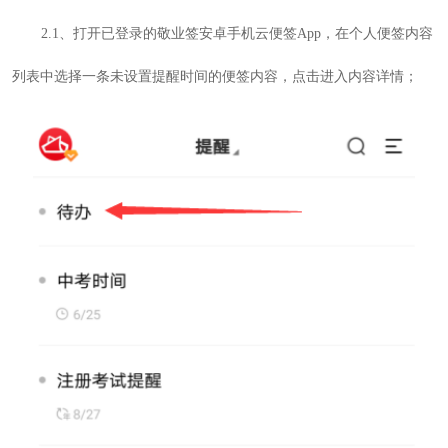
2.1、打开已登录的敬业签安卓手机云便签App，在个人便签内容
列表中选择一条未设置提醒时间的便签内容，点击进入内容详情；