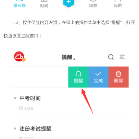
1.2、按住便签内容左滑，在弹出的操作菜单中选择“提醒”，打开
快速设置提醒窗口；